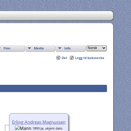
Finn
Media
Info
Del
Legg til bokmerke
Erling Andreas Magnussen
1893-Ja, ukjent dato