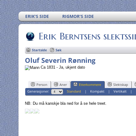
ERIK'S SIDE
RIGMOR'S SIDE
Erik Berntsens slektssi
Startside
Søk
Oluf Severin Rønning
Ca 1831 - Ja, ukjent dato
Person
Aner
Etterkommere
Slektskap
Generasjoner:
Standard
|
Kompakt
|
Vertikalt
|
NB: Du må kanskje bla ned for å se hele treet.