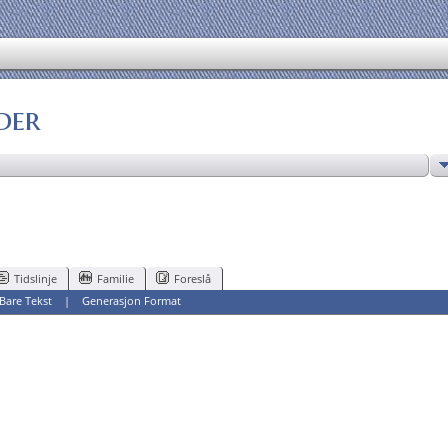
der
Tidslinje
Familie
Foreslå
Bare Tekst
|
Generasjon Format