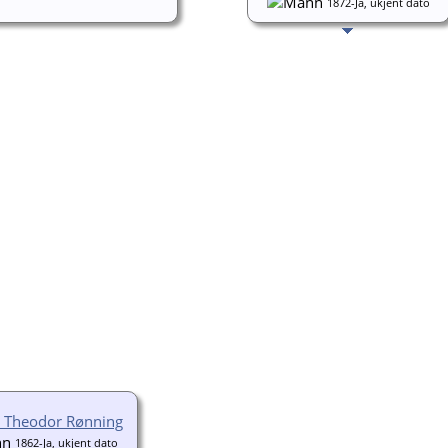
1872-Ja, ukjent dato
d Theodor Rønning
1862-Ja, ukjent dato