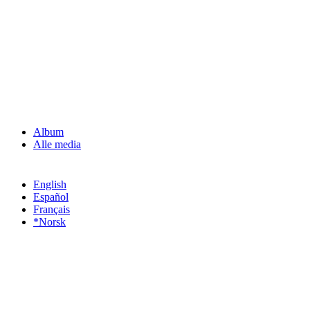
Album
Alle media
English
Español
Français
*Norsk