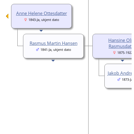
Anne Helene Ottesdatter
1843-Ja, ukjent dato
Hansine Oli
Rasmus Martin Hansen
Rasmusdatt
1841-Ja, ukjent dato
1875-1922
Jakob Andre
1873-Ja,