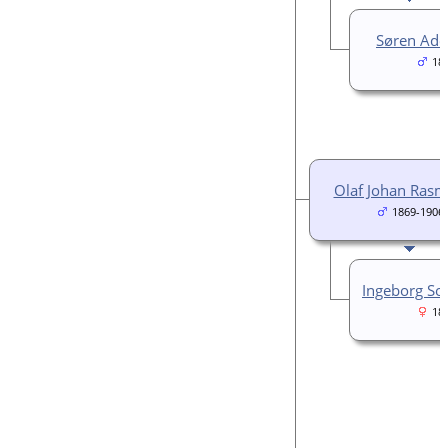
Søren Ado
18
Olaf Johan Ras
1869-1906
Ingeborg Sof
18