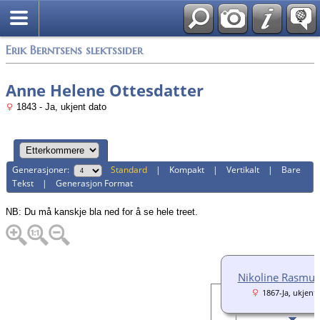
Alle media
Erik Berntsens slektssider
Anne Helene Ottesdatter
1843 - Ja, ukjent dato
Generasjoner:
Standard
|
Kompakt
|
Vertikalt
|
Bare
Tekst
|
Generasjon Format
NB: Du må kanskje bla ned for å se hele treet.
Nikoline Rasmus
1867-Ja, ukjent