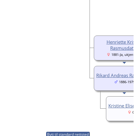
Henriette Kris
Rasmusdatt
1881-Ja, ukjent
Rikard Andreas R
1886-1979
Kristine Elise
Ca
Bytt til standard nettsted