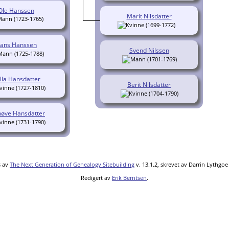
Ole Hanssen
Marit Nilsdatter
(1723-1765)
(1699-1772)
ans Hanssen
Svend Nilssen
(1725-1788)
(1701-1769)
lla Hansdatter
Berit Nilsdatter
(1727-1810)
(1704-1790)
nøve Hansdatter
(1731-1790)
s av
The Next Generation of Genealogy Sitebuilding
v. 13.1.2, skrevet av Darrin Lythgo
Redigert av
Erik Berntsen
.