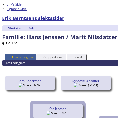
Erik's Side
Rigmor's Side
Erik Berntsens slektssider
Startside
Søk
Familie: Hans Jenssen / Marit Nilsdatter
g. Ca 1721
Familiediagram
Gruppeskjema
Foreslå
Familiediagram
Jens Anderssen
Synnøve Olsdatter
(1639- )
( -1711)
Ole Jenssen
(1681- )