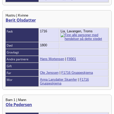
Hustru | Kvinne
Berit Olsdatter
Født
1716
Lia, Lavangen, Troms
Død
1800
Gravlagt
Andre partnere
Hans Mortensen
|
F8901
Gift
Far
Ole Jenssen
|
F1716 Gruppeskjema
Mor
Anna Larsdatter Skamfer
|
F1716
Gruppeskjema
Barn 1 | Mann
Ole Pedersen