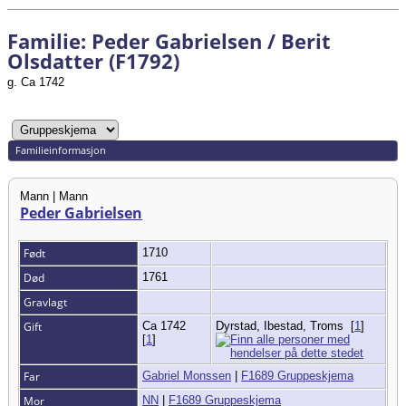
Familie: Peder Gabrielsen / Berit
Olsdatter (F1792)
g. Ca 1742
Familieinformasjon
Mann | Mann
Peder Gabrielsen
Født
1710
Død
1761
Gravlagt
Gift
Ca 1742
Dyrstad, Ibestad, Troms
[
1
]
[
1
]
Far
Gabriel Monssen
|
F1689 Gruppeskjema
Mor
NN
|
F1689 Gruppeskjema