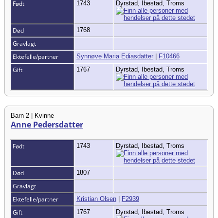
Født
1743
Dyrstad, Ibestad, Troms
Død
1768
Gravlagt
Ektefelle/partner
Synnøve Maria Ediasdatter
|
F10466
Gift
1767
Dyrstad, Ibestad, Troms
Barn 2 | Kvinne
Anne Pedersdatter
Født
1743
Dyrstad, Ibestad, Troms
Død
1807
Gravlagt
Ektefelle/partner
Kristian Olsen
|
F2939
Gift
1767
Dyrstad, Ibestad, Troms