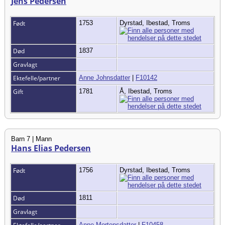
Jens Pedersen
Født
1753
Dyrstad, Ibestad, Troms
Død
1837
Gravlagt
Ektefelle/partner
Anne Johnsdatter
|
F10142
Gift
1781
Å, Ibestad, Troms
Barn 7 | Mann
Hans Elias Pedersen
Født
1756
Dyrstad, Ibestad, Troms
Død
1811
Gravlagt
Anne Mortensdatter
|
F10458