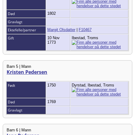
Død
1802
Gravlagt
Ektefelle/partner
Margit Olsdatter
|
F10467
Gift
10 Nov
Ibestad, Troms
1773
Barn 5 | Mann
Kristen Pedersen
Født
1750
Dyrstad, Ibestad, Troms
Død
1769
Gravlagt
Barn 6 | Mann