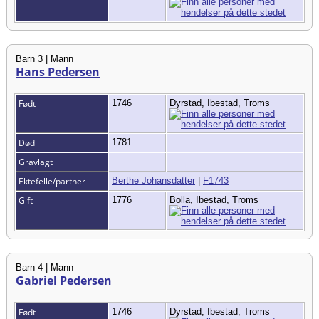
Barn 3 | Mann
Hans Pedersen
Født
1746
Dyrstad, Ibestad, Troms
Død
1781
Gravlagt
Ektefelle/partner
Berthe Johansdatter
|
F1743
Gift
1776
Bolla, Ibestad, Troms
Barn 4 | Mann
Gabriel Pedersen
Født
1746
Dyrstad, Ibestad, Troms