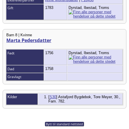
Ektefelle/partner
Gift
1783
Dyrstad, Ibestad, Troms
Barn 8 | Kvinne
Marta Pedersdatter
Født
1756
Dyrstad, Ibestad, Troms
Død
1758
Gravlagt
Kilder
[
S30
] Astafjord Bygdebok, Tore Meyer, 30.,
Fam. 782.
Bytt til standard nettsted