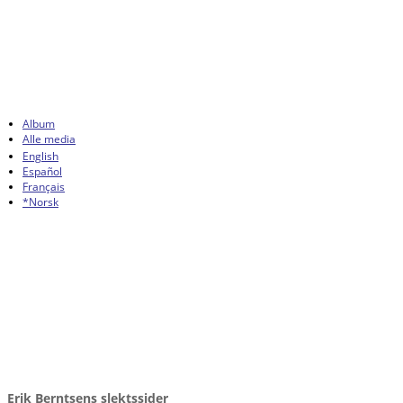
Album
Alle media
English
Español
Français
*Norsk
Erik Berntsens slektssider