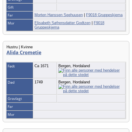
Gift
Far
Morten Hanssen Seehuusen
|
F9018 Gruppeskjema
Mor
Elisabeth Søfrensdatter Godtzen
|
F9018
Gruppeskjema
Hustru | Kvinne
Alida Crometie
Født
Ca 1671
Bergen, Hordaland
Død
1749
Bergen, Hordaland
Gravlagt
Far
Mor