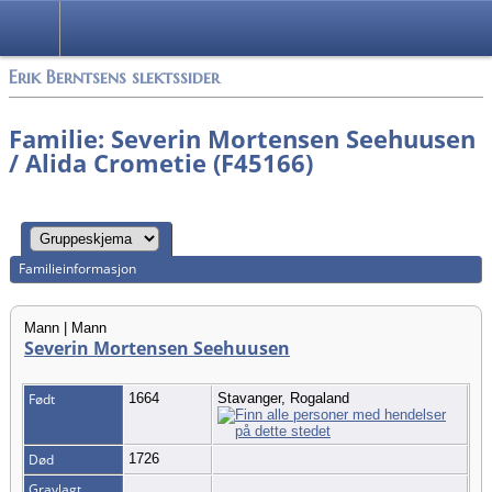
Alle media
Erik Berntsens slektssider
Familie: Severin Mortensen Seehuusen
/ Alida Crometie (F45166)
Familieinformasjon
Mann | Mann
Severin Mortensen Seehuusen
Født
1664
Stavanger, Rogaland
Død
1726
Gravlagt