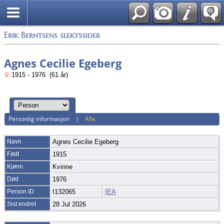
Alle media
Erik Berntsens slektssider
Agnes Cecilie Egeberg
1915 - 1976 (61 år)
Personlig informasjon
|
Alle
Navn
Agnes Cecilie
Egeberg
Født
1915
Kjønn
Kvinne
Død
1976
Person ID
I132065
IEA
Sist endret
28 Jul 2026