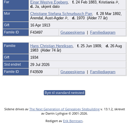
Far
Einar Westye Egeberg
,
f.
24 Feb 1883, Kristiania
,
d.
Ja, ukjent dato
Mor
Christiane Stefana Schnurbusch Parr
,
f.
28 Mar 1892,
Arendal, Aust-Agder
,
d.
1970 (Alder 77 år)
Gift
16 Apr 1913
Famile ID
F43497
Gruppeskjema
|
Familiediagram
Familie
Hans Christian Henriksen
,
f.
25 Jun 1909,
d.
26 Aug
1983 (Alder 74 år)
Gift
1934
Sist endret
29 Jul 2026
Famile ID
F43509
Gruppeskjema
|
Familiediagram
Bytt til standard nettsted
Sidene drives av
The Next Generation of Genealogy Sitebuilding
v. 13.1.2, skrevet
av Darrin Lythgoe © 2001-2026.
Redigert av
Erik Berntsen
.