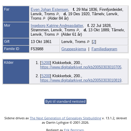
Far
Even Johan Estensen
,
f.
29 Mai 1836, Finnfjordeidet,
Lenvik, Troms
,
d.
19 Des 1920, Tårnelv, Lenvik,
Troms
(Alder 84 år)
Mor
Ingeborg Katrine Andreasdatter
,
f.
22 Jul 1828,
Strømmen, Lenvik, Troms
,
d.
13 Okt 1889, Tårnelv,
Lenvik, Troms
(Alder 61 år)
Gift
13 Okt 1861
Lenvik, Troms
[
2
]
Famile ID
F53988
Gruppeskjema
|
Familiediagram
Kilder
[
S200
] Klokkerbok, 200.,
https://www.digitalarkivet.no/kb20050303010705
.
[
S200
] Klokkerbok, 200.,
https://www.digitalarkivet.no/kb20050303010819
.
Bytt til standard nettsted
Sidene drives av
The Next Generation of Genealogy Sitebuilding
v. 13.1.2, skrevet
av Darrin Lythgoe © 2001-2026.
Redigert av
Erik Berntsen
.