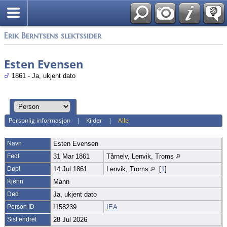
Alle media
Erik Berntsens slektssider
Esten Evensen
1861 - Ja, ukjent dato
Personlig informasjon
|
Kilder
|
Alle
Navn
Esten
Evensen
Født
31 Mar 1861
Tårnelv, Lenvik, Troms
Døpt
14 Jul 1861
Lenvik, Troms
[
1
]
Kjønn
Mann
Død
Ja, ukjent dato
Person ID
I158239
IEA
Sist endret
28 Jul 2026