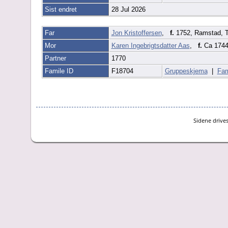
Sist endret
28 Jul 2026
Far
Jon Kristoffersen
,
f.
1752, Ramstad, T
Mor
Karen Ingebrigtsdatter Aas
,
f.
Ca 1744
Partner
1770
Famile ID
F18704
Gruppeskjema
|
Fam
Sidene drive