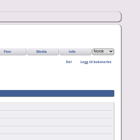
Finn
Media
Info
Del
Legg til bokmerke