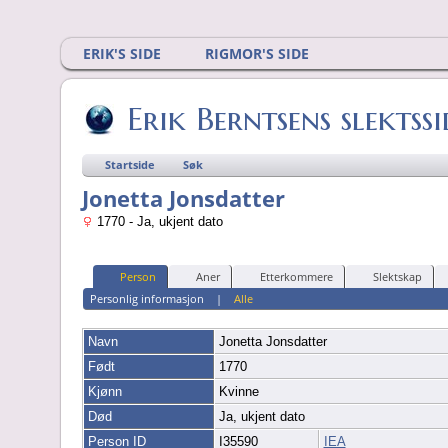
ERIK'S SIDE
RIGMOR'S SIDE
Erik Berntsens slektssi
Startside
Søk
Jonetta Jonsdatter
1770 - Ja, ukjent dato
Person
Aner
Etterkommere
Slektskap
Personlig informasjon
|
Alle
Navn
Jonetta
Jonsdatter
Født
1770
Kjønn
Kvinne
Død
Ja, ukjent dato
Person ID
I35590
IEA