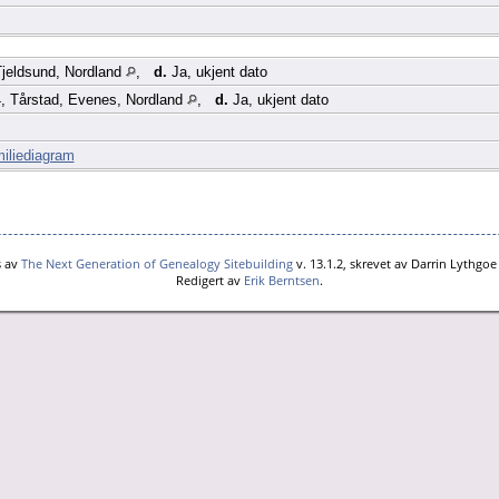
jeldsund, Nordland
,
d.
Ja, ukjent dato
, Tårstad, Evenes, Nordland
,
d.
Ja, ukjent dato
iliediagram
s av
The Next Generation of Genealogy Sitebuilding
v. 13.1.2, skrevet av Darrin Lythgo
Redigert av
Erik Berntsen
.