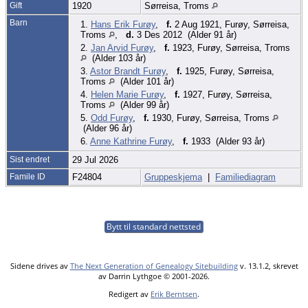
Gift
1920
Sørreisa, Troms
Barn
1.
Hans Erik Furøy
,
f.
2 Aug 1921, Furøy, Sørreisa,
Troms
,
d.
3 Des 2012 (Alder 91 år)
2.
Jan Arvid Furøy
,
f.
1923, Furøy, Sørreisa, Troms
(Alder 103 år)
3.
Astor Brandt Furøy
,
f.
1925, Furøy, Sørreisa,
Troms
(Alder 101 år)
4.
Helen Marie Furøy
,
f.
1927, Furøy, Sørreisa,
Troms
(Alder 99 år)
5.
Odd Furøy
,
f.
1930, Furøy, Sørreisa, Troms
(Alder 96 år)
6.
Anne Kathrine Furøy
,
f.
1933 (Alder 93 år)
Sist endret
29 Jul 2026
Famile ID
F24804
Gruppeskjema
|
Familiediagram
Bytt til standard nettsted
Sidene drives av
The Next Generation of Genealogy Sitebuilding
v. 13.1.2, skrevet
av Darrin Lythgoe © 2001-2026.
Redigert av
Erik Berntsen
.