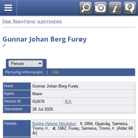
Alle media
Erik Berntsens slektssider
Gunnar Johan Berg Furøy
Personlig informasjon
|
Alle
Navn
Gunnar Johan Berg
Furøy
Kjønn
Mann
Person ID
I52678
IEA
Sist endret
28 Jul 2026
Familie
Berthe Helene Nilsdatter
,
f.
1894, Djupvåg, Sørreisa,
Troms
,
d.
1962, Furøy, Sørreisa, Troms
(Alder 68
år)