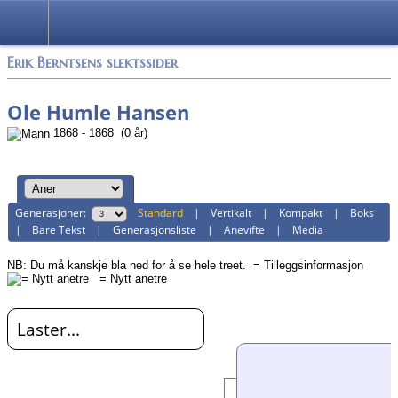
Alle media
Erik Berntsens slektssider
Ole Humle Hansen
1868 - 1868 (0 år)
Generasjoner:
Standard
|
Vertikalt
|
Kompakt
|
Boks
|
Bare Tekst
|
Generasjonsliste
|
Anevifte
|
Media
NB: Du må kanskje bla ned for å se hele treet.
= Tilleggsinformasjon
= Nytt anetre
Laster...