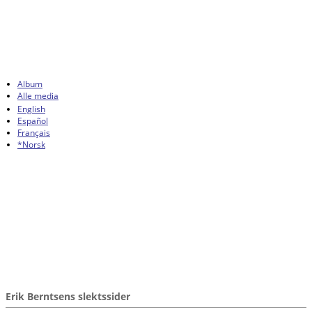
Album
Alle media
English
Español
Français
*Norsk
Erik Berntsens slektssider