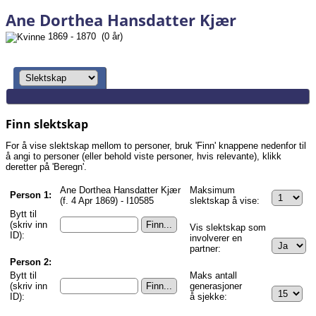
Ane Dorthea Hansdatter Kjær
1869 - 1870 (0 år)
Finn slektskap
For å vise slektskap mellom to personer, bruk 'Finn' knappene nedenfor til
å angi to personer (eller behold viste personer, hvis relevante), klikk
deretter på 'Beregn'.
Ane Dorthea Hansdatter Kjær
Maksimum
Person 1:
(f. 4 Apr 1869) - I10585
slektskap å vise:
Bytt til
(skriv inn
Vis slektskap som
ID):
involverer en
partner:
Person 2:
Bytt til
Maks antall
(skriv inn
generasjoner
ID):
å sjekke: