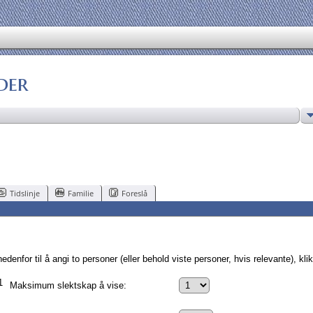
der
Tidslinje
Familie
Foreslå
enfor til å angi to personer (eller behold viste personer, hvis relevante), klik
1
Maksimum slektskap å vise: