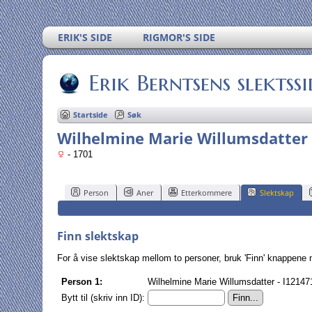
ERIK'S SIDE
RIGMOR'S SIDE
Erik Berntsens slektssi
Startside
Søk
Wilhelmine Marie Willumsdatter
- 1701
Person
Aner
Etterkommere
Slektskap
Finn slektskap
For å vise slektskap mellom to personer, bruk 'Finn' knappene ned
Person 1:
Wilhelmine Marie Willumsdatter - I12147
Bytt til (skriv inn ID):