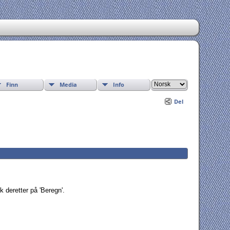
Finn
Media
Info
Del
k deretter på 'Beregn'.