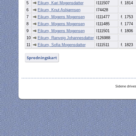
5
Eikum, Kari Mogensdatter
I111507
f. 1814
6
Eikum, Knut Asbjørnsen
I74428
7
Eikum, Mogens Mogensen
I111477
f. 1753
8
Eikum, Mogens Mogensen
I111485
f. 1774
9
Eikum, Mogens Mogensen
I111501
f. 1806
10
Eikum, Ranveig Johannesdatter
I126988
11
Eikum, Sofia Mogensdatter
I111511
f. 1823
Spredningskart
Sidene drive