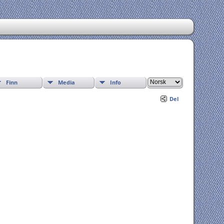
Finn
Media
Info
Del