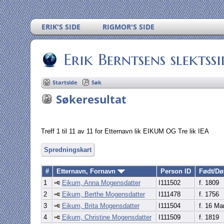
ERIK'S SIDE
RIGMOR'S SIDE
Erik Berntsens slektssi
Startside
Søk
Søkeresultat
Treff 1 til 11 av 11 for Etternavn lik EIKUM OG Tre lik IEA
Spredningskart
#
Etternavn, Fornavn
Person ID
Født/D
1
Eikum, Anna Mogensdatter
I111502
f. 1809
2
Eikum, Berthe Mogensdatter
I111478
f. 1756
3
Eikum, Brita Mogensdatter
I111504
f. 16 Ma
4
Eikum, Christine Mogensdatter
I111509
f. 1819