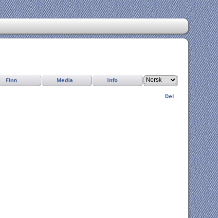
Finn
Media
Info
Del