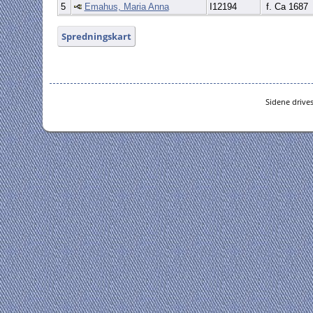
5
Emahus, Maria Anna
I12194
f. Ca 1687
Spredningskart
Sidene drive