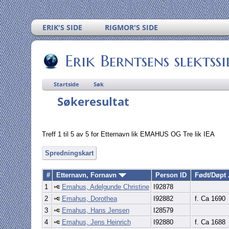
ERIK'S SIDE
RIGMOR'S SIDE
Erik Berntsens slektssi
Startside
Søk
Søkeresultat
Treff 1 til 5 av 5 for Etternavn lik EMAHUS OG Tre lik IEA
Spredningskart
#
Etternavn, Fornavn
Person ID
Født/Døpt
1
Emahus, Adelgunde Christine
I92878
2
Emahus, Dorothea
I92882
f. Ca 1690
3
Emahus, Hans Jensen
I28579
4
Emahus, Jens Heinrich
I92880
f. Ca 1688