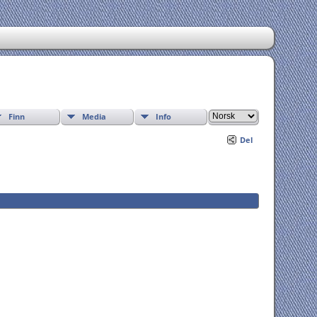
Finn
Media
Info
Del