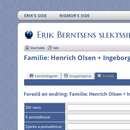
ERIK'S SIDE
RIGMOR'S SIDE
Erik Berntsens slektssi
Startside
Søk
Familie: Henrich Olsen + Ingeborg
Familiediagram
Gruppeskjema
Foreslå
Foreslå en endring: Familie: Henrich Olsen + I
Ditt navn:
E-postadresse:
Gjenta e-postadresse: