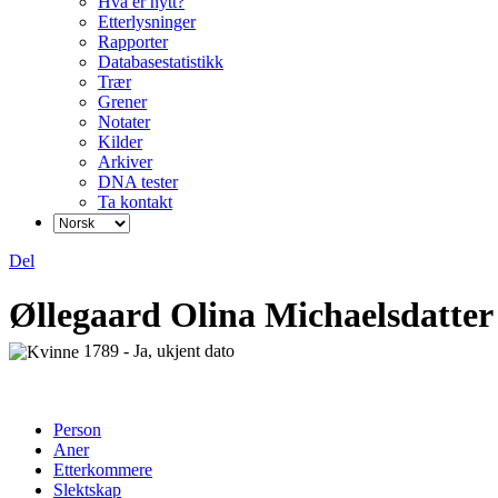
Hva er nytt?
Etterlysninger
Rapporter
Databasestatistikk
Trær
Grener
Notater
Kilder
Arkiver
DNA tester
Ta kontakt
Del
Øllegaard Olina Michaelsdatter
1789 - Ja, ukjent dato
Person
Aner
Etterkommere
Slektskap