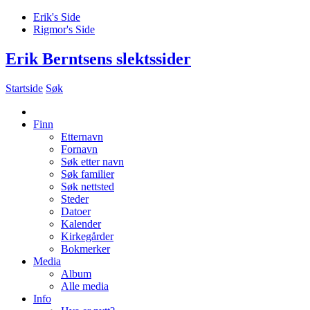
Erik's Side
Rigmor's Side
Erik Berntsens slektssider
Startside
Søk
Finn
Etternavn
Fornavn
Søk etter navn
Søk familier
Søk nettsted
Steder
Datoer
Kalender
Kirkegårder
Bokmerker
Media
Album
Alle media
Info