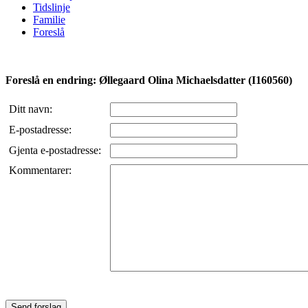
Tidslinje
Familie
Foreslå
Foreslå en endring: Øllegaard Olina Michaelsdatter (I160560)
Ditt navn:
E-postadresse:
Gjenta e-postadresse:
Kommentarer: