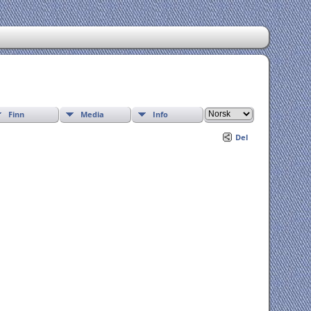
Finn
Media
Info
Del