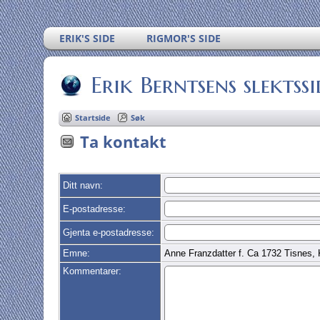
ERIK'S SIDE
RIGMOR'S SIDE
Erik Berntsens slektssi
Startside
Søk
Ta kontakt
Ditt navn:
E-postadresse:
Gjenta e-postadresse:
Emne:
Anne Franzdatter f. Ca 1732 Tisnes, 
Kommentarer: