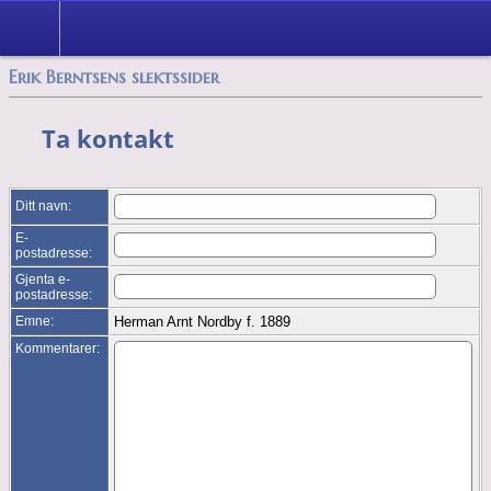
Søk
Alle media
Erik Berntsens slektssider
Ta kontakt
Ditt navn:
E-
postadresse:
Gjenta e-
postadresse:
Emne:
Herman Arnt Nordby f. 1889
Kommentarer: