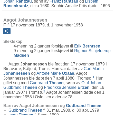
Johan
Rantzau
, sønn av
Frantz
Rantzau
og
Lisbeth
Rosenkrantz
, circa 1680. Sophie Amalie Friis døde i 1696.
Aagot Johannessen
F, f. 17 november 1879, d. 1 november 1958
Slektskap
4-menning 2 ganger forskjøvet til
Erik
Berntsen
9-menning 2 ganger forskjøvet til
Rigmor Schjelderup
Madsen
Aagot
Johannessen
ble født den 17 november 1879 i
Birtavarre, Kåfjord, Troms. Hun var datter av
Carl Martin
Johannessen
og
Antone Marie
Oxaas
. Aagot
1
Johannessen ble døpt den 7 april 1880 i Tromsø.
Hun
giftet seg med
Gudbrand
Thesen
, sønn av
Oluf Johan
Gudbrand
Thesen
og
Fredrikke Jensine
Eitzen
, den 16
2
januar 1907 i Tromsø.
Aagot Johannessen døde den 1
november 1958 i Oslo i en alder av 78.
Barn av Aagot Johannessen og
Gudbrand
Thesen
Gudbrand
Thesen
f. 31 mar. 1908, d. 30 apr. 1979
Inger
Thesen
f. 3 sep. 1909