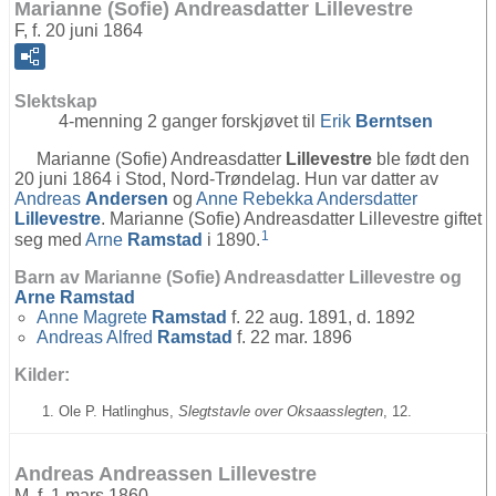
Marianne (Sofie) Andreasdatter Lillevestre
F, f. 20 juni 1864
Slektskap
4-menning 2 ganger forskjøvet til
Erik
Berntsen
Marianne (Sofie) Andreasdatter
Lillevestre
ble født den
20 juni 1864 i Stod, Nord-Trøndelag. Hun var datter av
Andreas
Andersen
og
Anne Rebekka Andersdatter
Lillevestre
. Marianne (Sofie) Andreasdatter Lillevestre giftet
1
seg med
Arne
Ramstad
i 1890.
Barn av Marianne (Sofie) Andreasdatter Lillevestre og
Arne
Ramstad
Anne Magrete
Ramstad
f. 22 aug. 1891, d. 1892
Andreas Alfred
Ramstad
f. 22 mar. 1896
Kilder:
Ole P. Hatlinghus,
Slegtstavle over Oksaasslegten
, 12.
Andreas Andreassen Lillevestre
M, f. 1 mars 1860