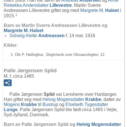
mars 1869. Han var sønn av
Andreas
Andersen
og
Anne
Rebekka Andersdatter
Lillevestre
. Martin Sverre
Andreassen Lillevestre giftet seg med
Margrete M.
Halset
i
1
1915.
Barn av Martin Sverre Andreassen Lillevestre og
Margrete M.
Halset
Solveig Alette
Andreassen
f. 14 mar. 1916
Kilder:
Ole P. Hatlinghus,
Slegtstavle over Oksaasslegten
, 12.
Palle Jørgensen Splid
M, f. circa 1465
Palle Jørgensen
Splid
var Lensherre over Hardanger.
Han giftet seg med
Helvig Mogensdatter
Krabbe
, datter av
Mogens
Krabbe
til Bustrup
og
Elsebeth Tygesdatter
Lunge
. Palle Jørgensen Splid ble født circa 1465 i Vejle,
Syd-Jylland, Danmark.
Barn av Palle Jørgensen Splid og
Helvig Mogensdatter