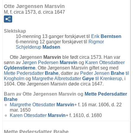
Otte Jørgensen Marsvin
M, f. circa 1573, d. circa 1647
Slektskap
10-menning 13 ganger forskjøvet til
Erik
Berntsen
6-menning 12 ganger forskjøvet til
Rigmor
Schjelderup
Madsen
Otte Jørgensen
Marsvin
ble født circa 1573. Han var
sønn av
Jørgen Pedersen
Marsvin
og
Karen Ottesdatteer
Gyldenstierne
. Otte Jørgensen Marsvin giftet seg med
Mette Pedersdatter
Brahe
, datter av
Peder Jensen
Brahe
til
Krogholm
og
Margrethe Albretsdatter
Gøye
til Krenkerup
, i
1604. Otte Jørgensen Marsvin døde circa 1647.
Barn av Otte Jørgensen Marsvin og
Mette Pedersdatter
Brahe
Margrethe Ottesdatter
Marsvin
+ f. 16 mar. 1606, d. 22
mar. 1650
Karen Ottesdatter
Marsvin
+ f. 1610, d. 1680
Mette Pedersdatter Brahe