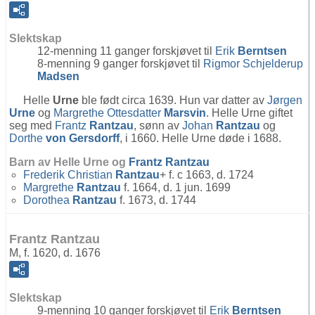
Slektskap
12-menning 11 ganger forskjøvet til
Erik
Berntsen
8-menning 9 ganger forskjøvet til
Rigmor Schjelderup
Madsen
Helle
Urne
ble født circa 1639. Hun var datter av
Jørgen
Urne
og
Margrethe Ottesdatter
Marsvin
. Helle Urne giftet
seg med
Frantz
Rantzau
, sønn av
Johan
Rantzau
og
Dorthe
von Gersdorff
, i 1660. Helle Urne døde i 1688.
Barn av Helle Urne og
Frantz
Rantzau
Frederik Christian
Rantzau
+ f. c 1663, d. 1724
Margrethe
Rantzau
f. 1664, d. 1 jun. 1699
Dorothea
Rantzau
f. 1673, d. 1744
Frantz Rantzau
M, f. 1620, d. 1676
Slektskap
9-menning 10 ganger forskjøvet til
Erik
Berntsen