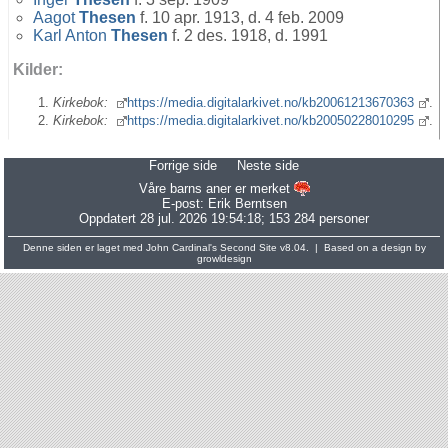
Aagot
Thesen
f. 10 apr. 1913, d. 4 feb. 2009
Karl Anton
Thesen
f. 2 des. 1918, d. 1991
Kilder:
Kirkebok:
https://media.digitalarkivet.no/kb20061213670363
.
Kirkebok:
https://media.digitalarkivet.no/kb20050228010295
.
Forrige side
Neste side
Våre barns aner er merket
E-post:
Erik Berntsen
Oppdatert 28 jul. 2026 19:54:18; 153 284 personer
Denne siden er laget med
John Cardinal's
Second Site
v8.04. | Based on a design by
growldesign