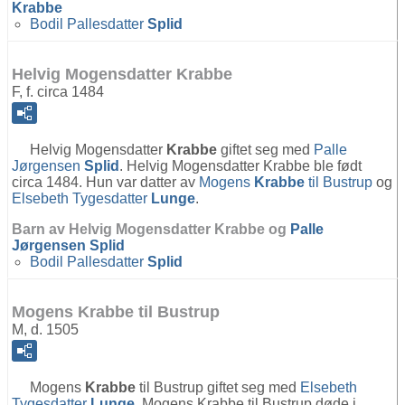
Krabbe
Bodil Pallesdatter
Splid
Helvig Mogensdatter Krabbe
F, f. circa 1484
Helvig Mogensdatter
Krabbe
giftet seg med
Palle
Jørgensen
Splid
. Helvig Mogensdatter Krabbe ble født
circa 1484. Hun var datter av
Mogens
Krabbe
til Bustrup
og
Elsebeth Tygesdatter
Lunge
.
Barn av Helvig Mogensdatter Krabbe og
Palle
Jørgensen
Splid
Bodil Pallesdatter
Splid
Mogens Krabbe til Bustrup
M, d. 1505
Mogens
Krabbe
til Bustrup giftet seg med
Elsebeth
Tygesdatter
Lunge
. Mogens Krabbe til Bustrup døde i