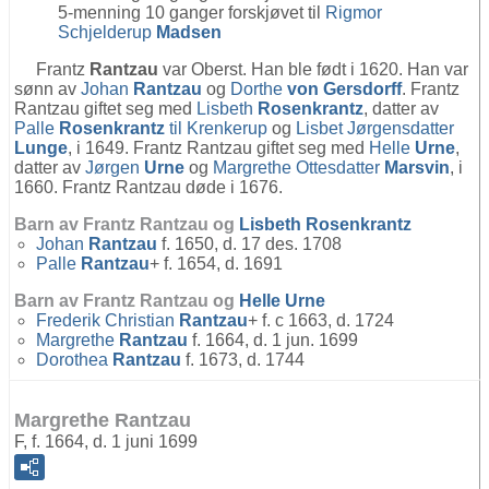
5-menning 10 ganger forskjøvet til
Rigmor
Schjelderup
Madsen
Frantz
Rantzau
var Oberst. Han ble født i 1620. Han var
sønn av
Johan
Rantzau
og
Dorthe
von Gersdorff
. Frantz
Rantzau giftet seg med
Lisbeth
Rosenkrantz
, datter av
Palle
Rosenkrantz
til Krenkerup
og
Lisbet Jørgensdatter
Lunge
, i 1649. Frantz Rantzau giftet seg med
Helle
Urne
,
datter av
Jørgen
Urne
og
Margrethe Ottesdatter
Marsvin
, i
1660. Frantz Rantzau døde i 1676.
Barn av Frantz Rantzau og
Lisbeth
Rosenkrantz
Johan
Rantzau
f. 1650, d. 17 des. 1708
Palle
Rantzau
+ f. 1654, d. 1691
Barn av Frantz Rantzau og
Helle
Urne
Frederik Christian
Rantzau
+ f. c 1663, d. 1724
Margrethe
Rantzau
f. 1664, d. 1 jun. 1699
Dorothea
Rantzau
f. 1673, d. 1744
Margrethe Rantzau
F, f. 1664, d. 1 juni 1699