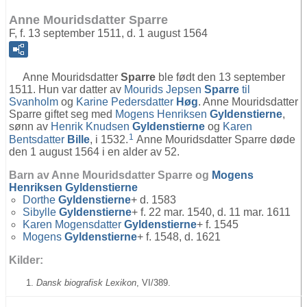
Anne Mouridsdatter Sparre
F, f. 13 september 1511, d. 1 august 1564
Anne Mouridsdatter
Sparre
ble født den 13 september
1511. Hun var datter av
Mourids Jepsen
Sparre
til
Svanholm
og
Karine Pedersdatter
Høg
. Anne Mouridsdatter
Sparre giftet seg med
Mogens Henriksen
Gyldenstierne
,
sønn av
Henrik Knudsen
Gyldenstierne
og
Karen
1
Bentsdatter
Bille
, i 1532.
Anne Mouridsdatter Sparre døde
den 1 august 1564 i en alder av 52.
Barn av Anne Mouridsdatter Sparre og
Mogens
Henriksen
Gyldenstierne
Dorthe
Gyldenstierne
+ d. 1583
Sibylle
Gyldenstierne
+ f. 22 mar. 1540, d. 11 mar. 1611
Karen Mogensdatter
Gyldenstierne
+ f. 1545
Mogens
Gyldenstierne
+ f. 1548, d. 1621
Kilder:
Dansk biografisk Lexikon
, VI/389.