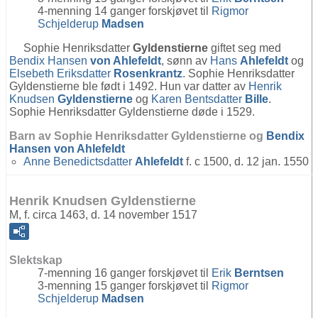
4-menning 14 ganger forskjøvet til
Rigmor
Schjelderup
Madsen
Sophie Henriksdatter
Gyldenstierne
giftet seg med
Bendix Hansen
von Ahlefeldt
, sønn av
Hans
Ahlefeldt
og
Elsebeth Eriksdatter
Rosenkrantz
. Sophie Henriksdatter
Gyldenstierne ble født i 1492. Hun var datter av
Henrik
Knudsen
Gyldenstierne
og
Karen Bentsdatter
Bille
.
Sophie Henriksdatter Gyldenstierne døde i 1529.
Barn av Sophie Henriksdatter Gyldenstierne og
Bendix
Hansen
von Ahlefeldt
Anne Benedictsdatter
Ahlefeldt
f. c 1500, d. 12 jan. 1550
Henrik Knudsen Gyldenstierne
M, f. circa 1463, d. 14 november 1517
Slektskap
7-menning 16 ganger forskjøvet til
Erik
Berntsen
3-menning 15 ganger forskjøvet til
Rigmor
Schjelderup
Madsen