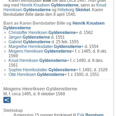
Karen Bentsdatter
Bille
ble født circa 1467. Hun giftet
seg med
Henrik Knudsen
Gyldenstierne
, sønn av
Knud
Henriksen
Gyldenstierne
og
Hilleborg
Skinkel
. Karen
Bentsdatter Bille døde den 8 april 1540.
Barn av Karen Bentsdatter Bille og
Henrik Knudsen
Gyldenstierne
Christoffer Henriksen
Gyldenstierne
+ d. 1562
Jørgen
Gyldenstierne
d. 1551
Gabriel
Gyldenstierne
d. 25 feb. 1555
Margrethe Henriksdatter
Gyldenstierne
+ d. 1554
Mogens Henriksen
Gyldenstierne
+ f. c 1485, d. 8 okt.
1569
Knud Henriksen
Gyldenstierne
+ f. c 1490, d. 8 des.
1561
Sophie Henriksdatter
Gyldenstierne
+ f. 1492, d. 1529
Otte Henriksen
Gyldenstierne
+ f. c 1500, d. 1551
Mogens Henriksen Gyldenstierne
M, f. circa 1485, d. 8 oktober 1569
Slektskap
8-menning 15 ganger forskjøvet til
Erik
Berntsen