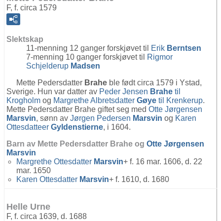
F, f. circa 1579
Slektskap
11-menning 12 ganger forskjøvet til
Erik
Berntsen
7-menning 10 ganger forskjøvet til
Rigmor
Schjelderup
Madsen
Mette Pedersdatter
Brahe
ble født circa 1579 i Ystad,
Sverige. Hun var datter av
Peder Jensen
Brahe
til
Krogholm
og
Margrethe Albretsdatter
Gøye
til Krenkerup
.
Mette Pedersdatter Brahe giftet seg med
Otte Jørgensen
Marsvin
, sønn av
Jørgen Pedersen
Marsvin
og
Karen
Ottesdatteer
Gyldenstierne
, i 1604.
Barn av Mette Pedersdatter Brahe og
Otte Jørgensen
Marsvin
Margrethe Ottesdatter
Marsvin
+ f. 16 mar. 1606, d. 22
mar. 1650
Karen Ottesdatter
Marsvin
+ f. 1610, d. 1680
Helle Urne
F, f. circa 1639, d. 1688