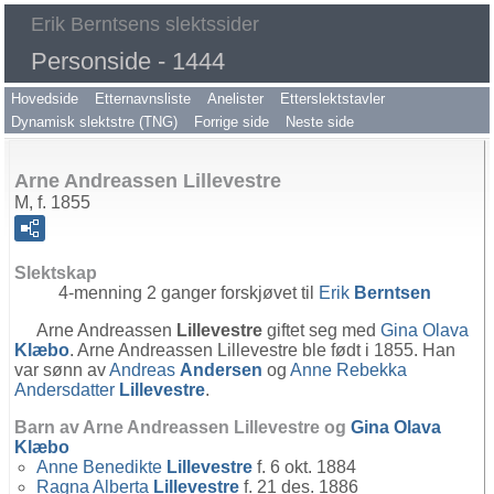
Erik Berntsens slektssider
Personside - 1444
Hovedside
Etternavnsliste
Anelister
Etterslektstavler
Dynamisk slektstre (TNG)
Forrige side
Neste side
Arne Andreassen Lillevestre
M, f. 1855
Slektskap
4-menning 2 ganger forskjøvet til
Erik
Berntsen
Arne Andreassen
Lillevestre
giftet seg med
Gina Olava
Klæbo
. Arne Andreassen Lillevestre ble født i 1855. Han
var sønn av
Andreas
Andersen
og
Anne Rebekka
Andersdatter
Lillevestre
.
Barn av Arne Andreassen Lillevestre og
Gina Olava
Klæbo
Anne Benedikte
Lillevestre
f. 6 okt. 1884
Ragna Alberta
Lillevestre
f. 21 des. 1886