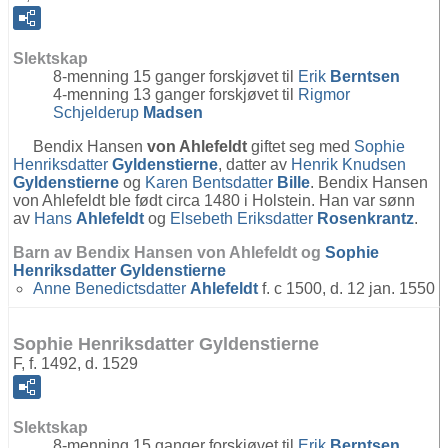
Slektskap
8-menning 15 ganger forskjøvet til
Erik
Berntsen
4-menning 13 ganger forskjøvet til
Rigmor
Schjelderup
Madsen
Bendix Hansen
von Ahlefeldt
giftet seg med
Sophie
Henriksdatter
Gyldenstierne
, datter av
Henrik Knudsen
Gyldenstierne
og
Karen Bentsdatter
Bille
. Bendix Hansen
von Ahlefeldt ble født circa 1480 i Holstein. Han var sønn
av
Hans
Ahlefeldt
og
Elsebeth Eriksdatter
Rosenkrantz
.
Barn av Bendix Hansen von Ahlefeldt og
Sophie
Henriksdatter
Gyldenstierne
Anne Benedictsdatter
Ahlefeldt
f. c 1500, d. 12 jan. 1550
Sophie Henriksdatter Gyldenstierne
F, f. 1492, d. 1529
Slektskap
8-menning 15 ganger forskjøvet til
Erik
Berntsen