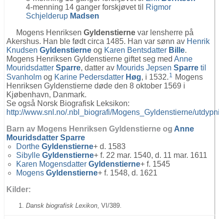
4-menning 14 ganger forskjøvet til
Rigmor
Schjelderup
Madsen
Mogens Henriksen
Gyldenstierne
var lensherre på
Akershus. Han ble født circa 1485. Han var sønn av
Henrik
Knudsen
Gyldenstierne
og
Karen Bentsdatter
Bille
.
Mogens Henriksen Gyldenstierne giftet seg med
Anne
Mouridsdatter
Sparre
, datter av
Mourids Jepsen
Sparre
til
1
Svanholm
og
Karine Pedersdatter
Høg
, i 1532.
Mogens
Henriksen Gyldenstierne døde den 8 oktober 1569 i
Kjøbenhavn, Danmark.
Se også Norsk Biografisk Leksikon:
http://www.snl.no/.nbl_biografi/Mogens_Gyldenstierne/utdypn
Barn av Mogens Henriksen Gyldenstierne og
Anne
Mouridsdatter
Sparre
Dorthe
Gyldenstierne
+ d. 1583
Sibylle
Gyldenstierne
+ f. 22 mar. 1540, d. 11 mar. 1611
Karen Mogensdatter
Gyldenstierne
+ f. 1545
Mogens
Gyldenstierne
+ f. 1548, d. 1621
Kilder:
Dansk biografisk Lexikon
, VI/389.