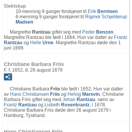
Slektskap
10-menning 9 ganger forskjøvet til
Erik
Berntsen
6-menning 9 ganger forskjøvet til
Rigmor Schjelderup
Madsen
Margrethe
Rantzau
giftet seg med
Peder
Benzon
.
Margrethe Rantzau ble født i 1664. Hun var datter av
Frantz
Rantzau
og
Helle
Urne
. Margrethe Rantzau døde den 1
juni 1699.
Christiane Barbara Friis
F, f. 1652, d. 26 august 1679
Christiane Barbara
Friis
ble født i 1652. Hun var datter
av
Hans Christiansen
Friis
og
Helvig
Marsvin
. Christiane
Barbara Friis giftet seg med
Johan
Rantzau
, sønn av
Frantz
Rantzau
og
Lisbeth
Rosenkrantz
, i 1678.
Christiane Barbara Friis døde den 26 august 1679 i
Hamburg, Tyskland.
Hans Christiansen Friis