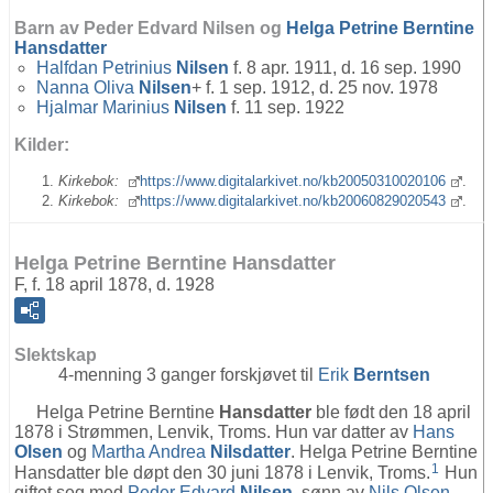
Barn av Peder Edvard Nilsen og
Helga Petrine Berntine
Hansdatter
Halfdan Petrinius
Nilsen
f. 8 apr. 1911, d. 16 sep. 1990
Nanna Oliva
Nilsen
+ f. 1 sep. 1912, d. 25 nov. 1978
Hjalmar Marinius
Nilsen
f. 11 sep. 1922
Kilder:
Kirkebok:
https://www.digitalarkivet.no/kb20050310020106
.
Kirkebok:
https://www.digitalarkivet.no/kb20060829020543
.
Helga Petrine Berntine Hansdatter
F, f. 18 april 1878, d. 1928
Slektskap
4-menning 3 ganger forskjøvet til
Erik
Berntsen
Helga Petrine Berntine
Hansdatter
ble født den 18 april
1878 i Strømmen, Lenvik, Troms. Hun var datter av
Hans
Olsen
og
Martha Andrea
Nilsdatter
. Helga Petrine Berntine
1
Hansdatter ble døpt den 30 juni 1878 i Lenvik, Troms.
Hun
giftet seg med
Peder Edvard
Nilsen
, sønn av
Nils Olsen