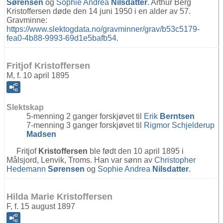
Sørensen
og
Sophie Andrea
Nilsdatter
. Arthur Berg
Kristoffersen døde den 14 juni 1950 i en alder av 57.
Gravminne:
https://www.slektogdata.no/gravminner/grav/b53c5179-
fea0-4b88-9993-69d1e5bafb54
.
Fritjof Kristoffersen
M, f. 10 april 1895
Slektskap
5-menning 2 ganger forskjøvet til
Erik
Berntsen
7-menning 3 ganger forskjøvet til
Rigmor Schjelderup
Madsen
Fritjof
Kristoffersen
ble født den 10 april 1895 i
Målsjord, Lenvik, Troms. Han var sønn av
Christopher
Hedemann
Sørensen
og
Sophie Andrea
Nilsdatter
.
Hilda Marie Kristoffersen
F, f. 15 august 1897