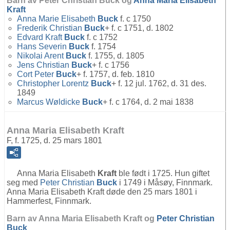
Barn av Peter Christian Buck og
Anna Maria Elisabeth
Kraft
Anna Marie Elisabeth
Buck
f. c 1750
Frederik Christian
Buck
+ f. c 1751, d. 1802
Edvard Kraft
Buck
f. c 1752
Hans Severin
Buck
f. 1754
Nikolai Arent
Buck
f. 1755, d. 1805
Jens Christian
Buck
+ f. c 1756
Cort Peter
Buck
+ f. 1757, d. feb. 1810
Christopher Lorentz
Buck
+ f. 12 jul. 1762, d. 31 des.
1849
Marcus Wøldicke
Buck
+ f. c 1764, d. 2 mai 1838
Anna Maria Elisabeth Kraft
F, f. 1725, d. 25 mars 1801
Anna Maria Elisabeth
Kraft
ble født i 1725. Hun giftet
seg med
Peter Christian
Buck
i 1749 i Måsøy, Finnmark.
Anna Maria Elisabeth Kraft døde den 25 mars 1801 i
Hammerfest, Finnmark.
Barn av Anna Maria Elisabeth Kraft og
Peter Christian
Buck