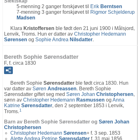
Slektskap
5-menning 2 ganger forskjøvet til
Erik
Berntsen
7-menning 3 ganger forskjøvet til
Rigmor Schjelderup
Madsen
Klara
Kristoffersen
ble født den 21 juni 1900 i Målsjord,
Lenvik, Troms. Hun er datter av
Christopher Hedemann
Sørensen
og
Sophie Andrea
Nilsdatter
.
Bereth Sophie Sørensdatter
F, f. circa 1830
Bereth Sophie
Sørensdatter
ble født circa 1830. Hun
var datter av
Søren
Andreassen
. Bereth Sophie
Sørensdatter giftet seg med
Søren Johan
Christophersen
,
sønn av
Christopher Hedemann
Rasmussen
og
Anna
Katrine
Sørensdatter
, den 2 september 1853 i Lenvik,
1
Troms.
Barn av Bereth Sophie Sørensdatter og
Søren Johan
Christophersen
Christopher Hedemann
Sørensen
+ f. 3 sep. 1853
Alette Andrea Petrine
Sørensdatter
f. 31 mai 1856