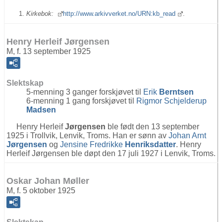
Kirkebok:
http://www.arkivverket.no/URN:kb_read
.
Henry Herleif Jørgensen
M, f. 13 september 1925
Slektskap
5-menning 3 ganger forskjøvet til
Erik
Berntsen
6-menning 1 gang forskjøvet til
Rigmor Schjelderup
Madsen
Henry Herleif
Jørgensen
ble født den 13 september
1925 i Trollvik, Lenvik, Troms. Han er sønn av
Johan Arnt
Jørgensen
og
Jensine Fredrikke
Henriksdatter
. Henry
Herleif Jørgensen ble døpt den 17 juli 1927 i Lenvik, Troms.
Oskar Johan Møller
M, f. 5 oktober 1925