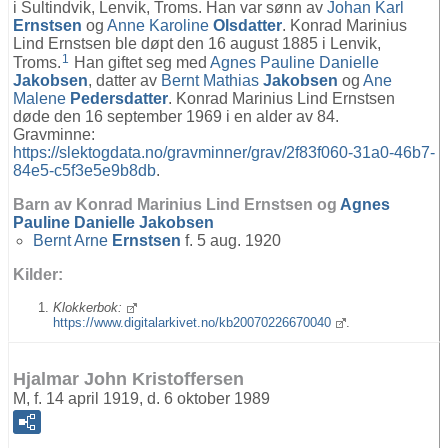
i Sultindvik, Lenvik, Troms. Han var sønn av
Johan Karl
Ernstsen
og
Anne Karoline
Olsdatter
. Konrad Marinius
Lind Ernstsen ble døpt den 16 august 1885 i Lenvik,
1
Troms.
Han giftet seg med
Agnes Pauline Danielle
Jakobsen
, datter av
Bernt Mathias
Jakobsen
og
Ane
Malene
Pedersdatter
. Konrad Marinius Lind Ernstsen
døde den 16 september 1969 i en alder av 84.
Gravminne:
https://slektogdata.no/gravminner/grav/2f83f060-31a0-46b7-
84e5-c5f3e5e9b8db
.
Barn av Konrad Marinius Lind Ernstsen og
Agnes
Pauline Danielle
Jakobsen
Bernt Arne
Ernstsen
f. 5 aug. 1920
Kilder:
Klokkerbok:
https://www.digitalarkivet.no/kb20070226670040
.
Hjalmar John Kristoffersen
M, f. 14 april 1919, d. 6 oktober 1989