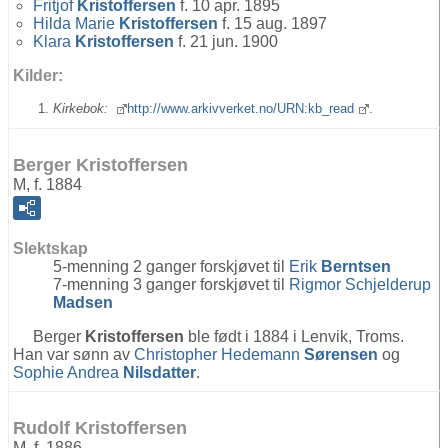
Fritjof
Kristoffersen
f. 10 apr. 1895
Hilda Marie
Kristoffersen
f. 15 aug. 1897
Klara
Kristoffersen
f. 21 jun. 1900
Kilder:
Kirkebok:
http://www.arkivverket.no/URN:kb_read
.
Berger Kristoffersen
M, f. 1884
Slektskap
5-menning 2 ganger forskjøvet til
Erik
Berntsen
7-menning 3 ganger forskjøvet til
Rigmor Schjelderup
Madsen
Berger
Kristoffersen
ble født i 1884 i Lenvik, Troms.
Han var sønn av
Christopher Hedemann
Sørensen
og
Sophie Andrea
Nilsdatter
.
Rudolf Kristoffersen
M, f. 1886