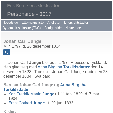
Erik Berntsens slektssider
Personside - 3017
Hovedside
Etternavnsliste
Anelister
Etterslektstavler
Dynamisk slektstre (TNG)
Forrige side
Neste side
Johan Carl Junge
M, f. 1797, d. 28 desember 1834
Johan Carl
Junge
ble født i 1797 i Preussen, Tyskland.
Han giftet seg med
Anna Birgitha
Torkildsdatter
den 14
1
desember 1828 i Tromsø.
Johan Carl Junge døde den 28
desember 1834 i Svalbard.
Barn av Johan Carl Junge og
Anna Birgitha
Torkildsdatter
Karl Fredrik Martin
Junge
+ f. 11 feb. 1829, d. 7 mar.
1904
Ernst Gotfred
Junge
+ f. 29 jun. 1833
Kilder: