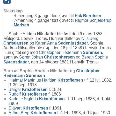
Slektskap
4-menning 3 ganger forskjøvet til
Erik
Berntsen
7-menning 4 ganger forskjøvet til
Rigmor Schjelderup
Madsen
Sophie Andrea
Nilsdatter
ble født den 9 mars 1858 i
Målsjord, Lenvik, Troms. Hun var datter av
Nils Berg
Christiansen
og
Karen Anna
Sedeniusdatter
. Sophie
Andrea Nilsdatter ble døpt den 18 juli 1858 i Lenvik, Troms.
Hun giftet seg med
Christopher Hedemann
Sørensen
,
sønn av
Søren Johan
Christophersen
og
Bereth Sophie
1
Sørensdatter
, den 14 oktober 1881 i Lenvik, Troms.
Barn av Sophie Andrea Nilsdatter og
Christopher
Hedemann
Sørensen
Hjalmar Martinius Halfdan
Kristoffersen
+ f. 12 jul. 1882,
d. 30 sep. 1918
Berger
Kristoffersen
f. 1884
Rudolf
Kristoffersen
f. 1886
Karlotte Sigfrida
Kristoffersen
+ f. 11 sep. 1888, d. 1 okt.
1969
Sigvart
Kristoffersen
f. 1891
Arthur Berg
Kristoffersen
f. 4 feb. 1893, d. 14 jun. 1950