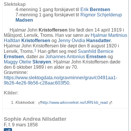
Slektskap
4-menning 1 gang forskjøvet til
Erik
Berntsen
7-menning 1 gang forskjøvet til
Rigmor Schjelderup
Madsen
Hjalmar John
Kristoffersen
ble født den 14 april 1919 i
Målsjord, Lenvik, Troms. Han var sønn av
Hjalmar Martinius
Halfdan
Kristoffersen
og
Jenny Ovidia
Hansdatter
.
Hjalmar John Kristoffersen ble døpt den 8 august 1920 i
1
Lenvik, Troms.
Han giftet seg med
Svanhild Bernice
Ernstsen
, datter av
Johannes Antonius
Ernstsen
og
Maggy Otelie
Skrøyen
. Hjalmar John Kristoffersen døde
den 6 oktober 1989 i en alder av 70.
Gravminne:
https://www.slektogdata.no/gravminner/grav/c0491aa1-
9b26-4e26-9b56-c28aac603f50
.
Kilder:
Klokkerbok:
http://www.arkivverket.no/URN:kb_read
.
Sophie Andrea Nilsdatter
F, f. 9 mars 1858