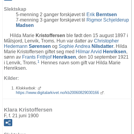
Slektskap
5-menning 2 ganger forskjøvet til
Erik
Berntsen
7-menning 3 ganger forskjøvet til
Rigmor Schjelderup
Madsen
Hilda Marie
Kristoffersen
ble født den 15 august 1897 i
Målsjord, Lenvik, Troms. Hun var datter av
Christopher
Hedemann
Sørensen
og
Sophie Andrea
Nilsdatter
. Hilda
Marie Kristoffersen giftet seg med
Hilmar Arvid
Henriksen
,
sønn av
Frants Frithjof
Henriksen
, den 10 september 1921
1
i Lenvik, Troms.
Hennes navn som gift var Hilda Marie
Henriksen.
Kilder:
Klokkerbok:
https://www.digitalarkivet.no/kb20060829030166
.
Klara Kristoffersen
F, f. 21 juni 1900