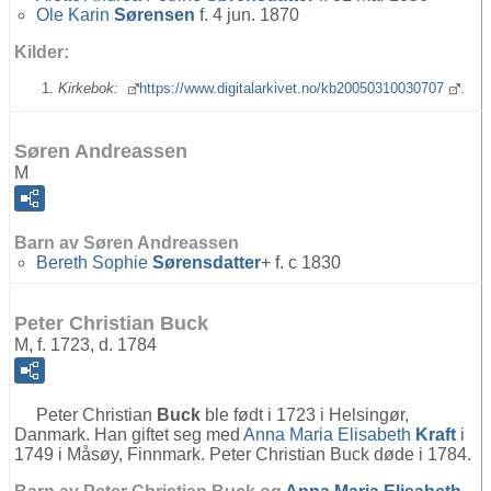
Ole Karin
Sørensen
f. 4 jun. 1870
Kilder:
Kirkebok:
https://www.digitalarkivet.no/kb20050310030707
.
Søren Andreassen
M
Barn av Søren Andreassen
Bereth Sophie
Sørensdatter
+ f. c 1830
Peter Christian Buck
M, f. 1723, d. 1784
Peter Christian
Buck
ble født i 1723 i Helsingør,
Danmark. Han giftet seg med
Anna Maria Elisabeth
Kraft
i
1749 i Måsøy, Finnmark. Peter Christian Buck døde i 1784.