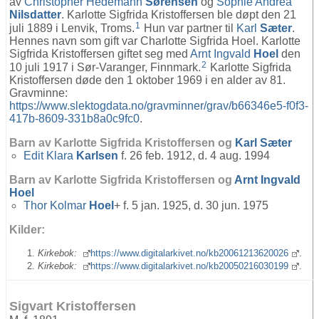
av
Christopher Hedemann
Sørensen
og
Sophie Andrea
Nilsdatter
. Karlotte Sigfrida Kristoffersen ble døpt den 21
1
juli 1889 i Lenvik, Troms.
Hun var partner til
Karl
Sæter
.
Hennes navn som gift var Charlotte Sigfrida Hoel. Karlotte
Sigfrida Kristoffersen giftet seg med
Arnt Ingvald
Hoel
den
2
10 juli 1917 i Sør-Varanger, Finnmark.
Karlotte Sigfrida
Kristoffersen døde den 1 oktober 1969 i en alder av 81.
Gravminne:
https://www.slektogdata.no/gravminner/grav/b66346e5-f0f3-
417b-8609-331b8a0c9fc0
.
Barn av Karlotte Sigfrida Kristoffersen og
Karl
Sæter
Edit Klara
Karlsen
f. 26 feb. 1912, d. 4 aug. 1994
Barn av Karlotte Sigfrida Kristoffersen og
Arnt Ingvald
Hoel
Thor Kolmar
Hoel
+ f. 5 jan. 1925, d. 30 jun. 1975
Kilder:
Kirkebok:
https://www.digitalarkivet.no/kb20061213620026
.
Kirkebok:
https://www.digitalarkivet.no/kb20050216030199
.
Sigvart Kristoffersen