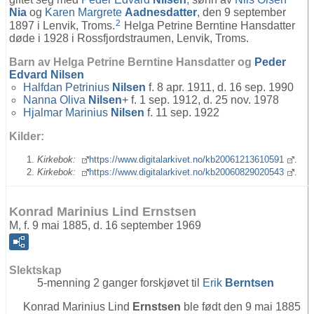
Nia
og
Karen Margrete
Aadnesdatter
, den 9 september
2
1897 i Lenvik, Troms.
Helga Petrine Berntine Hansdatter
døde i 1928 i Rossfjordstraumen, Lenvik, Troms.
Barn av Helga Petrine Berntine Hansdatter og
Peder
Edvard
Nilsen
Halfdan Petrinius
Nilsen
f. 8 apr. 1911, d. 16 sep. 1990
Nanna Oliva
Nilsen
+ f. 1 sep. 1912, d. 25 nov. 1978
Hjalmar Marinius
Nilsen
f. 11 sep. 1922
Kilder:
Kirkebok:
https://www.digitalarkivet.no/kb20061213610591
.
Kirkebok:
https://www.digitalarkivet.no/kb20060829020543
.
Konrad Marinius Lind Ernstsen
M, f. 9 mai 1885, d. 16 september 1969
Slektskap
5-menning 2 ganger forskjøvet til
Erik
Berntsen
Konrad Marinius Lind
Ernstsen
ble født den 9 mai 1885