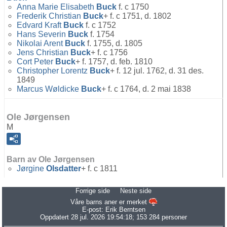
Anna Marie Elisabeth
Buck
f. c 1750
Frederik Christian
Buck
+ f. c 1751, d. 1802
Edvard Kraft
Buck
f. c 1752
Hans Severin
Buck
f. 1754
Nikolai Arent
Buck
f. 1755, d. 1805
Jens Christian
Buck
+ f. c 1756
Cort Peter
Buck
+ f. 1757, d. feb. 1810
Christopher Lorentz
Buck
+ f. 12 jul. 1762, d. 31 des.
1849
Marcus Wøldicke
Buck
+ f. c 1764, d. 2 mai 1838
Ole Jørgensen
M
Barn av Ole Jørgensen
Jørgine
Olsdatter
+ f. c 1811
Forrige side
Neste side
Våre barns aner er merket
E-post:
Erik Berntsen
Oppdatert 28 jul. 2026 19:54:18; 153 284 personer