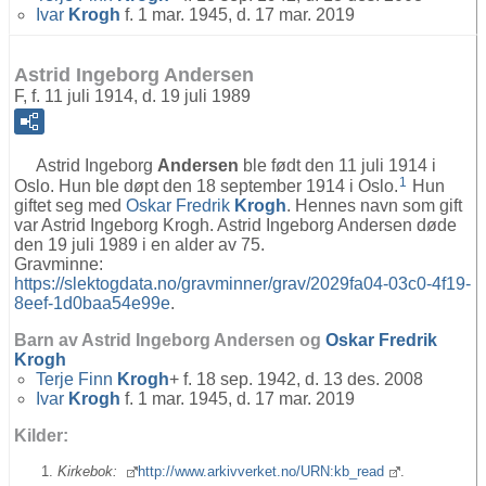
Ivar
Krogh
f. 1 mar. 1945, d. 17 mar. 2019
Astrid Ingeborg Andersen
F, f. 11 juli 1914, d. 19 juli 1989
Astrid Ingeborg
Andersen
ble født den 11 juli 1914 i
1
Oslo. Hun ble døpt den 18 september 1914 i Oslo.
Hun
giftet seg med
Oskar Fredrik
Krogh
. Hennes navn som gift
var Astrid Ingeborg Krogh. Astrid Ingeborg Andersen døde
den 19 juli 1989 i en alder av 75.
Gravminne:
https://slektogdata.no/gravminner/grav/2029fa04-03c0-4f19-
8eef-1d0baa54e99e
.
Barn av Astrid Ingeborg Andersen og
Oskar Fredrik
Krogh
Terje Finn
Krogh
+ f. 18 sep. 1942, d. 13 des. 2008
Ivar
Krogh
f. 1 mar. 1945, d. 17 mar. 2019
Kilder:
Kirkebok:
http://www.arkivverket.no/URN:kb_read
.