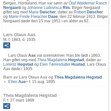
Bergen, Hordaland. Han var sønn av
Olaf Waldemar Rasch
Nergaard
og
Johanne Ludovisca
Riis
. Birger Nergaard
giftet seg med
Marie
Døscher
, datter av
Robert
Døscher
og
Marie Finde Fleischer
Daae
, den 22 februar 1913. Birger
Nergaard døde den 15 mai 1951 i en alder av 82.
Lars Olaus Aas
M, f. 1863, d. 1935
Lars Olaus
Aas
var sorenskriver. Han ble født i 1863.
Han giftet seg med
Thea Magdalena
Hegstad
, datter av
Lorentz
Hegstad
og
Elen Tørresdatter
Hustad
. Lars Olaus
Aas døde i 1935.
Barn av Lars Olaus Aas og
Thea Magdalena
Hegstad
Ellen
Aas
+ f. 15 aug. 1895
Thea Magdalena Hegstad
F, f. 27 mars 1868