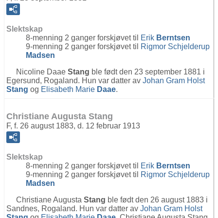
Slektskap
8-menning 2 ganger forskjøvet til
Erik
Berntsen
9-menning 2 ganger forskjøvet til
Rigmor Schjelderup
Madsen
Nicoline Daae
Stang
ble født den 23 september 1881 i
Egersund, Rogaland. Hun var datter av
Johan Gram Holst
Stang
og
Elisabeth Marie
Daae
.
Christiane Augusta Stang
F, f. 26 august 1883, d. 12 februar 1913
Slektskap
8-menning 2 ganger forskjøvet til
Erik
Berntsen
9-menning 2 ganger forskjøvet til
Rigmor Schjelderup
Madsen
Christiane Augusta
Stang
ble født den 26 august 1883 i
Sandnes, Rogaland. Hun var datter av
Johan Gram Holst
Stang
og
Elisabeth Marie
Daae
. Christiane Augusta Stang