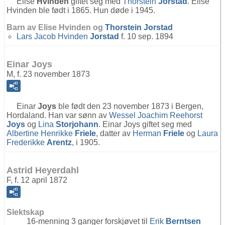
Elise
Hvinden
giftet seg med
Thorstein
Jorstad
. Elise
Hvinden ble født i 1865. Hun døde i 1945.
Barn av Elise Hvinden og
Thorstein
Jorstad
Lars Jacob Hvinden
Jorstad
f. 10 sep. 1894
Einar Joys
M, f. 23 november 1873
Einar
Joys
ble født den 23 november 1873 i Bergen,
Hordaland. Han var sønn av
Wessel Joachim Reehorst
Joys
og
Lina
Storjohann
. Einar Joys giftet seg med
Albertine Henrikke
Friele
, datter av
Herman
Friele
og
Laura
Frederikke
Arentz
, i 1905.
Astrid Heyerdahl
F, f. 12 april 1872
Slektskap
16-menning 3 ganger forskjøvet til
Erik
Berntsen