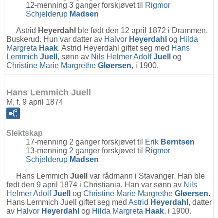
12-menning 3 ganger forskjøvet til
Rigmor
Schjelderup
Madsen
Astrid
Heyerdahl
ble født den 12 april 1872 i Drammen,
Buskerud. Hun var datter av
Halvor
Heyerdahl
og
Hilda
Margreta
Haak
. Astrid Heyerdahl giftet seg med
Hans
Lemmich
Juell
, sønn av
Nils Helmer Adolf
Juell
og
Christine Marie Margrethe
Gløersen
, i 1900.
Hans Lemmich Juell
M, f. 9 april 1874
Slektskap
17-menning 2 ganger forskjøvet til
Erik
Berntsen
13-menning 2 ganger forskjøvet til
Rigmor
Schjelderup
Madsen
Hans Lemmich
Juell
var rådmann i Stavanger. Han ble
født den 9 april 1874 i Christiania. Han var sønn av
Nils
Helmer Adolf
Juell
og
Christine Marie Margrethe
Gløersen
.
Hans Lemmich Juell giftet seg med
Astrid
Heyerdahl
, datter
av
Halvor
Heyerdahl
og
Hilda Margreta
Haak
, i 1900.