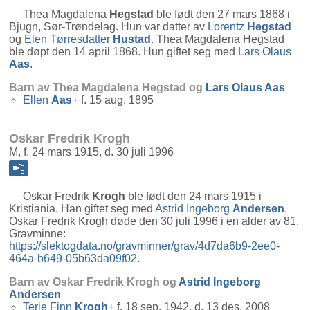
Thea Magdalena
Hegstad
ble født den 27 mars 1868 i
Bjugn, Sør-Trøndelag. Hun var datter av
Lorentz
Hegstad
og
Elen Tørresdatter
Hustad
. Thea Magdalena Hegstad
ble døpt den 14 april 1868. Hun giftet seg med
Lars Olaus
Aas
.
Barn av Thea Magdalena Hegstad og
Lars Olaus
Aas
Ellen
Aas
+ f. 15 aug. 1895
Oskar Fredrik Krogh
M, f. 24 mars 1915, d. 30 juli 1996
Oskar Fredrik
Krogh
ble født den 24 mars 1915 i
Kristiania. Han giftet seg med
Astrid Ingeborg
Andersen
.
Oskar Fredrik Krogh døde den 30 juli 1996 i en alder av 81.
Gravminne:
https://slektogdata.no/gravminner/grav/4d7da6b9-2ee0-
464a-b649-05b63da09f02
.
Barn av Oskar Fredrik Krogh og
Astrid Ingeborg
Andersen
Terje Finn
Krogh
+ f. 18 sep. 1942, d. 13 des. 2008