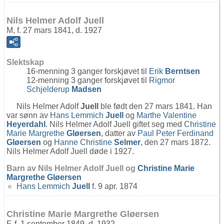
Nils Helmer Adolf Juell
M, f. 27 mars 1841, d. 1927
Slektskap
16-menning 3 ganger forskjøvet til
Erik
Berntsen
12-menning 3 ganger forskjøvet til
Rigmor
Schjelderup
Madsen
Nils Helmer Adolf
Juell
ble født den 27 mars 1841. Han
var sønn av
Hans Lemmich
Juell
og
Marthe Valentine
Heyerdahl
. Nils Helmer Adolf Juell giftet seg med
Christine
Marie Margrethe
Gløersen
, datter av
Paul Peter Ferdinand
Gløersen
og
Hanne Christine
Selmer
, den 27 mars 1872.
Nils Helmer Adolf Juell døde i 1927.
Barn av Nils Helmer Adolf Juell og
Christine Marie
Margrethe
Gløersen
Hans Lemmich
Juell
f. 9 apr. 1874
Christine Marie Margrethe Gløersen
F, f. 1 september 1849, d. 1932