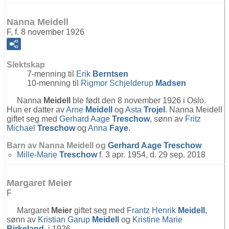
Nanna Meidell
F, f. 8 november 1926
Slektskap
7-menning til
Erik
Berntsen
10-menning til
Rigmor Schjelderup
Madsen
Nanna
Meidell
ble født den 8 november 1926 i Oslo.
Hun er datter av
Arne
Meidell
og
Asta
Trojel
. Nanna Meidell
giftet seg med
Gerhard Aage
Treschow
, sønn av
Fritz
Michael
Treschow
og
Anna
Faye
.
Barn av Nanna Meidell og
Gerhard Aage
Treschow
Mille-Marie
Treschow
f. 3 apr. 1954, d. 29 sep. 2018
Margaret Meier
F
Margaret
Meier
giftet seg med
Frantz Henrik
Meidell
,
sønn av
Kristian Garup
Meidell
og
Kristine Marie
Birkeland
, i 1926.