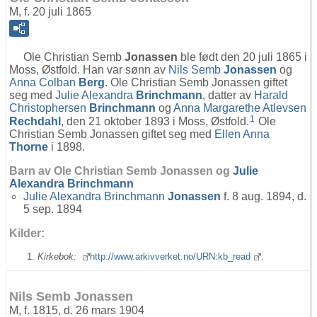
M, f. 20 juli 1865
Ole Christian Semb
Jonassen
ble født den 20 juli 1865 i
Moss, Østfold. Han var sønn av
Nils Semb
Jonassen
og
Anna Colban
Berg
. Ole Christian Semb Jonassen giftet
seg med
Julie Alexandra
Brinchmann
, datter av
Harald
Christophersen
Brinchmann
og
Anna Margarethe Atlevsen
1
Rechdahl
, den 21 oktober 1893 i Moss, Østfold.
Ole
Christian Semb Jonassen giftet seg med
Ellen Anna
Thorne
i 1898.
Barn av Ole Christian Semb Jonassen og
Julie
Alexandra
Brinchmann
Julie Alexandra Brinchmann
Jonassen
f. 8 aug. 1894, d.
5 sep. 1894
Kilder:
Kirkebok:
http://www.arkivverket.no/URN:kb_read
.
Nils Semb Jonassen
M, f. 1815, d. 26 mars 1904