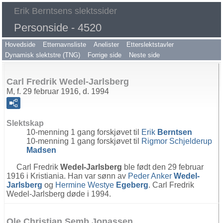
Erik Berntsens slektssider
Personside - 4520
Hovedside
Etternavnsliste
Anelister
Etterslektstavler
Dynamisk slektstre (TNG)
Forrige side
Neste side
Carl Fredrik Wedel-Jarlsberg
M, f. 29 februar 1916, d. 1994
Slektskap
10-menning 1 gang forskjøvet til
Erik
Berntsen
10-menning 1 gang forskjøvet til
Rigmor Schjelderup
Madsen
Carl Fredrik
Wedel-Jarlsberg
ble født den 29 februar
1916 i Kristiania. Han var sønn av
Peder Anker
Wedel-
Jarlsberg
og
Hermine Westye
Egeberg
. Carl Fredrik
Wedel-Jarlsberg døde i 1994.
Ole Christian Semb Jonassen