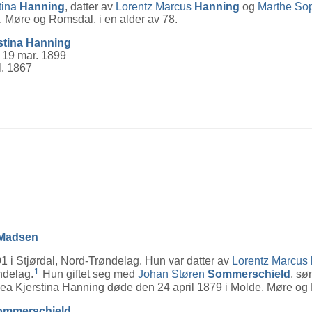
tina
Hanning
, datter av
Lorentz Marcus
Hanning
og
Marthe So
 Møre og Romsdal, i en alder av 78.
stina
Hanning
. 19 mar. 1899
l. 1867
Madsen
 i Stjørdal, Nord-Trøndelag. Hun var datter av
Lorentz Marcus
1
ndelag.
Hun giftet seg med
Johan Støren
Sommerschield
, sø
a Kjerstina Hanning døde den 24 april 1879 i Molde, Møre og R
ommerschield