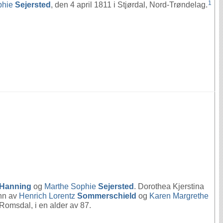
1
phie
Sejersted
, den 4 april 1811 i Stjørdal, Nord-Trøndelag.
Hanning
og
Marthe Sophie
Sejersted
. Dorothea Kjerstina
nn av
Henrich Lorentz
Sommerschield
og
Karen Margrethe
omsdal, i en alder av 87.