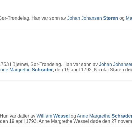
 Sør-Trøndelag. Han var sønn av
Johan Johansen
Støren
og
Ma
 1753 i Bjørnør, Sør-Trøndelag. Han var sønn av
Johan Johans
nne Margrethe
Schrøder
, den 19 april 1793. Nicolai Støren dø
Hun var datter av
William
Wessel
og
Anne Margrethe
Schrøde
 den 19 april 1793. Anne Margrethe Wessel døde den 27 novembe