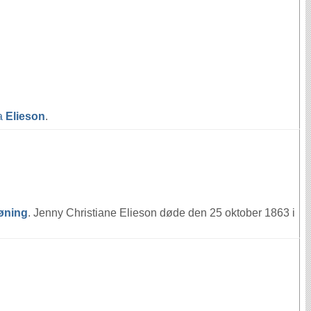
a
Elieson
.
øning
. Jenny Christiane Elieson døde den 25 oktober 1863 i