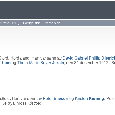
ktstre (TNG)
Forrige side
Neste side
 Stord, Hordaland. Han var sønn av
David Gabriel Phillip
Dietri
s
Lem
og
Thora Marie Beyer
Jersin
, den 31 desember 1912 i B
stfold. Han var sønn av
Peter
Elieson
og
Kirsten
Kiøning
. Pet
i Jeløya, Moss, Østfold.