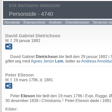
Erik Berntsens slektssider
Personside - 4740
Hovedside
Etternavnsliste
Anelister
Etterslektstavler
Dynamisk sle
David Gabriel Dietrichson
M, f. 29 januar 1882
David Gabriel
Dietrichson
ble født den 29 januar 1882 i
giftet seg med
Agnes Jersin
Lem
, datter av
Andreas Arnoldu
Peter Elieson
M, f. 19 mars 1796, d. 1881
Peter
Elieson
ble født den 19 mars 1796 i Evje, Rygge, Ø
1
30 desember 1836 i Christiania.
Peter Elieson døde i 1881 
Kilder: