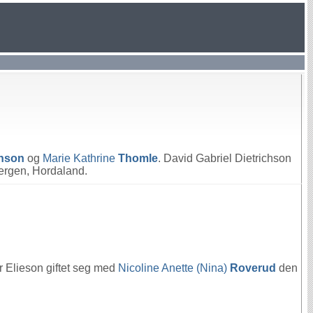
chson
og
Marie Kathrine
Thomle
. David Gabriel Dietrichson
ergen, Hordaland.
er Elieson giftet seg med
Nicoline Anette (Nina)
Roverud
den