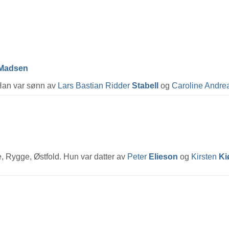
Madsen
 Han var sønn av
Lars Bastian Ridder
Stabell
og
Caroline Andre
e, Rygge, Østfold. Hun var datter av
Peter
Elieson
og
Kirsten
Ki