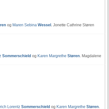
ren
og
Maren Sebina
Wessel
. Jonette Cathrine Støren
tz
Sommerschield
og
Karen Margrethe
Støren
. Magdalene
rich Lorentz
Sommerschield
og
Karen Margrethe
Støren
.