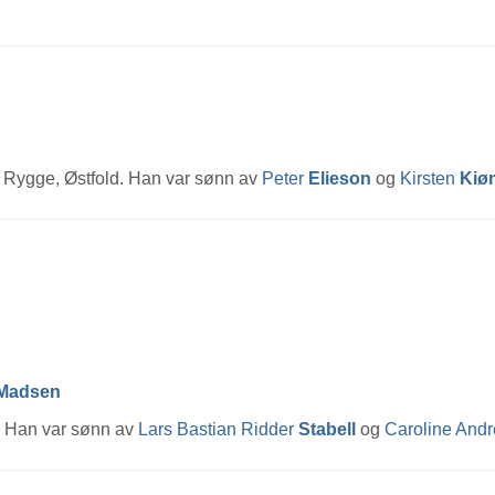
e, Rygge, Østfold. Han var sønn av
Peter
Elieson
og
Kirsten
Kiø
Madsen
. Han var sønn av
Lars Bastian Ridder
Stabell
og
Caroline And