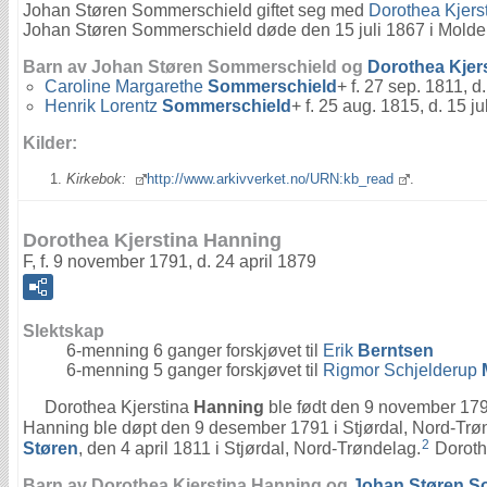
Johan Støren Sommerschield giftet seg med
Dorothea Kjers
Johan Støren Sommerschield døde den 15 juli 1867 i Molde,
Barn av Johan Støren Sommerschield og
Dorothea Kjer
Caroline Margarethe
Sommerschield
+ f. 27 sep. 1811, d
Henrik Lorentz
Sommerschield
+ f. 25 aug. 1815, d. 15 ju
Kilder:
Kirkebok:
http://www.arkivverket.no/URN:kb_read
.
Dorothea Kjerstina Hanning
F, f. 9 november 1791, d. 24 april 1879
Slektskap
6-menning 6 ganger forskjøvet til
Erik
Berntsen
6-menning 5 ganger forskjøvet til
Rigmor Schjelderup
Dorothea Kjerstina
Hanning
ble født den 9 november 1791
Hanning ble døpt den 9 desember 1791 i Stjørdal, Nord-Trø
2
Støren
, den 4 april 1811 i Stjørdal, Nord-Trøndelag.
Dorothe
Barn av Dorothea Kjerstina Hanning og
Johan Støren
S