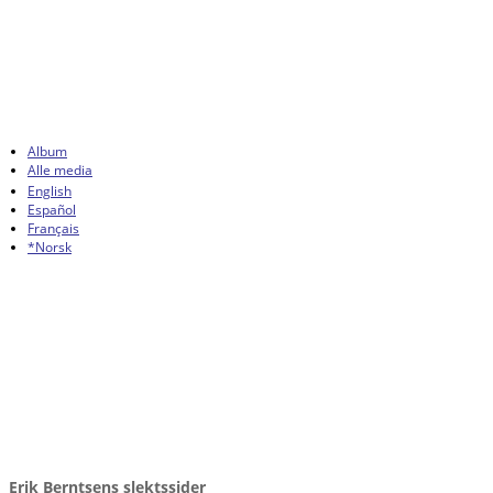
Album
Alle media
English
Español
Français
*Norsk
Erik Berntsens slektssider