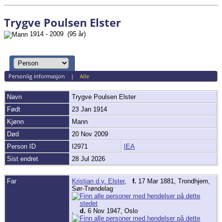
Trygve Poulsen Elster
1914 - 2009 (95 år)
Personlig informasjon
|
Alle
Navn
Trygve Poulsen
Elster
Født
23 Jan 1914
Kjønn
Mann
Død
20 Nov 2009
Person ID
I2971
IEA
Sist endret
28 Jul 2026
Far
Kristian d.y. Elster
,
f.
17 Mar 1881, Trondhjem,
Sør-Trøndelag
,
d.
6 Nov 1947, Oslo