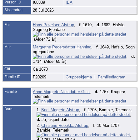
Person ID
I68339
IEA
Sist endret
28 Jul 2026
Far
Hans Povelsen Alstrup
,
f.
1610,
d.
1682, Hafslo,
Sogn og Fjordane
(Alder 72 år)
Mor
Margrethe Pedersdatter Hanning
,
f.
1649, Hafslo, Sogn
og Fjordane
,
d.
1714 (Alder 65 år)
Gift
Ca 1670
Famile ID
F20269
Gruppeskjema
|
Familiediagram
Familie
Anne Margrete Nielsdatter Griis
,
d.
1767, Kragerø,
Telemark
Barn
1.
Boel Magrete Alstrup
,
f.
1705, Bamble, Telemark
,
d.
Ja, ukjent dato
2.
Christine Rebekka Alstrup
,
f.
10 Mar 1707,
Bamble, Telemark
,
d.
1761 (Alder 53 år)