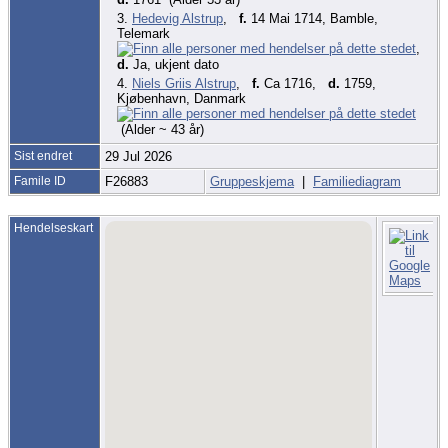
3.
Hedevig Alstrup
,
f.
14 Mai 1714, Bamble,
Telemark
,
d.
Ja, ukjent dato
4.
Niels Griis Alstrup
,
f.
Ca 1716,
d.
1759,
Kjøbenhavn, Danmark
(Alder ~ 43 år)
Sist endret
29 Jul 2026
Famile ID
F26883
Gruppeskjema
|
Familiediagram
Hendelseskart
F
C
-
S
F