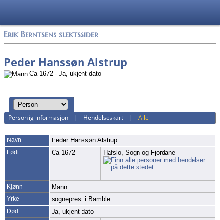
Alle media
Erik Berntsens slektssider
Peder Hanssøn Alstrup
Ca 1672 - Ja, ukjent dato
Personlig informasjon
|
Hendelseskart
|
Alle
Navn
Peder Hanssøn
Alstrup
Født
Ca 1672
Hafslo, Sogn og Fjordane
Kjønn
Mann
Yrke
sogneprest i Bamble
Død
Ja, ukjent dato