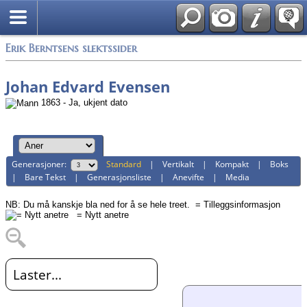
Alle media
Erik Berntsens slektssider
Johan Edvard Evensen
1863 - Ja, ukjent dato
Generasjoner:
Standard
|
Vertikalt
|
Kompakt
|
Boks
|
Bare Tekst
|
Generasjonsliste
|
Anevifte
|
Media
NB: Du må kanskje bla ned for å se hele treet.
= Tilleggsinformasjon
= Nytt anetre
Laster...