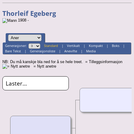
Thorleif Egeberg
1908 -
Generasjoner:
Standard
|
Vertikalt
|
Kompakt
|
Boks
|
Bare Tekst
|
Generasjonsliste
|
Anevifte
|
Media
NB: Du må kanskje bla ned for å se hele treet.
= Tilleggsinformasjon
= Nytt anetre
Laster...