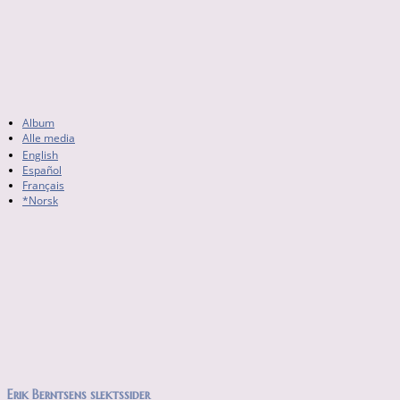
Album
Alle media
English
Español
Français
*Norsk
Erik Berntsens slektssider