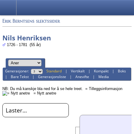
Alle media
Erik Berntsens slektssider
Nils Henriksen
1726 - 1781 (55 år)
Generasjoner:
Standard
|
Vertikalt
|
Kompakt
|
Boks
|
Bare Tekst
|
Generasjonsliste
|
Anevifte
|
Media
NB: Du må kanskje bla ned for å se hele treet.
= Tilleggsinformasjon
= Nytt anetre
Laster...