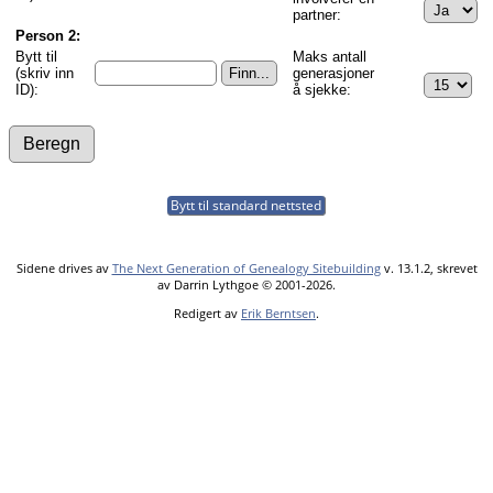
partner:
Person 2:
Bytt til
Maks antall
(skriv inn
generasjoner
ID):
å sjekke:
Bytt til standard nettsted
Sidene drives av
The Next Generation of Genealogy Sitebuilding
v. 13.1.2, skrevet
av Darrin Lythgoe © 2001-2026.
Redigert av
Erik Berntsen
.