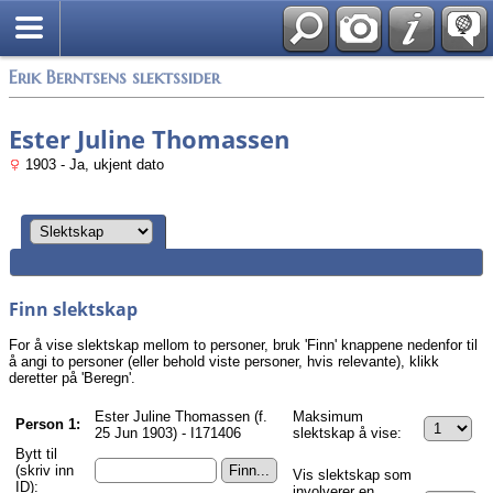
Søk
Alle media
Erik Berntsens slektssider
Ester Juline Thomassen
1903 - Ja, ukjent dato
Finn slektskap
For å vise slektskap mellom to personer, bruk 'Finn' knappene nedenfor til
å angi to personer (eller behold viste personer, hvis relevante), klikk
deretter på 'Beregn'.
Ester Juline Thomassen (f.
Maksimum
Person 1:
25 Jun 1903) - I171406
slektskap å vise:
Bytt til
(skriv inn
Vis slektskap som
ID):
involverer en