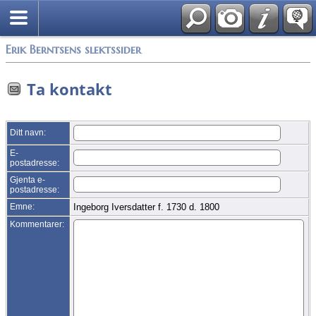
Søk
Alle media
Erik Berntsens slektssider
Ta kontakt
Ditt navn:
E-
postadresse:
Gjenta e-
postadresse:
Emne:
Ingeborg Iversdatter f. 1730 d. 1800
Kommentarer: