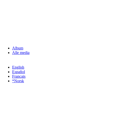
Album
Alle media
English
Español
Français
*Norsk